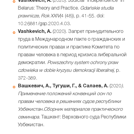
Vashkevich, A.
(2020). Judicial “Independence” in
Belarus: Theory and Practice.
Gdańskie studia
prawnicze, Rok XXIV
(4 (48)), p. 41-55. doi:
10.26881/gsp.2020.4.03.
Vashkevich, A.
(2020). Запрет принудительного
труда в Международном пакте о гражданских и
политических правах и практике Комитета по
правам человека в период кризиса либеральной
демократии.
Powszechny system ochrony praw
człowieka w dobie kryzysu demokracji liberalnej
, p.
372-389.
Вашкевич, А., Тугуши, Г., & Салаев, А.
(2020
).
Применение положений конвенций оон по
правам человека в решениях судов республики
Узбекистан.Сборник материалов практического
семинара
. Ташкент: Верховного суда Республики
Узбекистан.