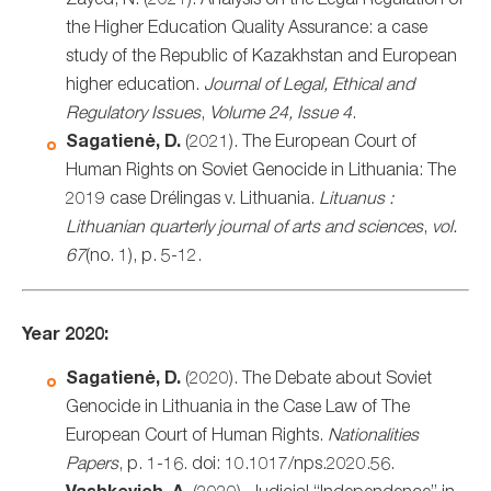
Zayed, N. (2021). Analysis on the Legal Regulation of
the Higher Education Quality Assurance: a case
study of the Republic of Kazakhstan and European
higher education.
Journal of Legal, Ethical and
Regulatory Issues
,
Volume 24, Issue 4
.
Sagatienė, D.
(2021). The European Court of
Human Rights on Soviet Genocide in Lithuania: The
2019 case Drélingas v. Lithuania.
Lituanus :
Lithuanian quarterly journal of arts and sciences
,
vol.
67
(no. 1), p. 5-12.
Year 2020:
Sagatienė, D.
(2020). The Debate about Soviet
Genocide in Lithuania in the Case Law of The
European Court of Human Rights.
Nationalities
Papers
, p. 1-16. doi: 10.1017/nps.2020.56.