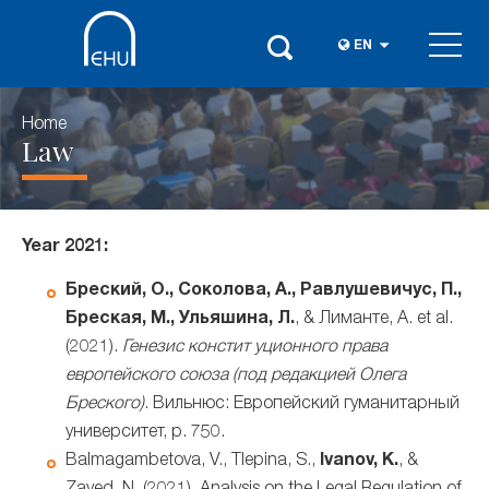
EN
Home
Law
Year 2021:
Бреский, О., Соколова, А., Равлушевичус, П.,
Бреская, М., Ульяшина, Л.
, & Лиманте, А. et al.
(2021).
Генезис констит уционного права
европейского союза (под редакцией Олега
Бреского)
. Вильнюс: Европейский гуманитарный
университет, p. 750.
Balmagambetova, V., Tlepina, S.,
Ivanov, K.
, &