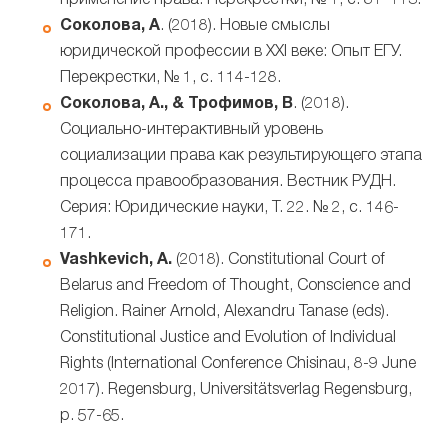
применение права. Перекрестки, № 1, c. 81–113.
Соколова, А
. (2018). Новые смыслы
юридической профессии в XXI веке: Опыт ЕГУ.
Перекрестки, № 1, c. 114-128.
Соколова, А., & Трофимов, В
. (2018).
Социально-интерактивный уровень
социализации права как результирующего этапа
процесса правообразования. Вестник РУДН.
Серия: Юридические науки, Т. 22. № 2, c. 146-
171.
Vashkevich, A.
(2018). Constitutional Court of
Belarus and Freedom of Thought, Conscience and
Religion. Rainer Arnold, Alexandru Tanase (eds).
Constitutional Justice and Evolution of Individual
Rights (International Conference Chisinau, 8-9 June
2017). Regensburg, Universitätsverlag Regensburg,
p. 57-65.